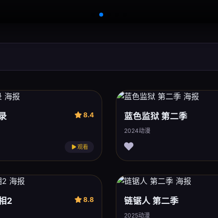
录
8.4
蓝色监狱 第二季
2024
动漫
观看
相2
8.8
链锯人 第二季
2025
动漫