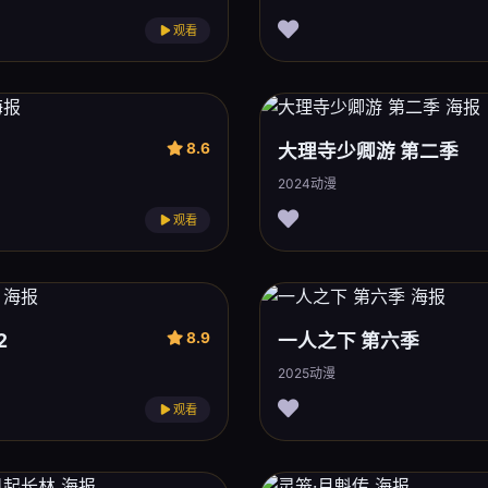
观看
8.6
大理寺少卿游 第二季
2024
动漫
观看
2
8.9
一人之下 第六季
2025
动漫
观看