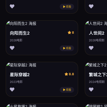
观看
向阳而生2
8
人世间2
2026
电影
2026
电视剧
观看
星际穿越2
8.8
繁城之下
2023
电影
2024
电视剧
观看