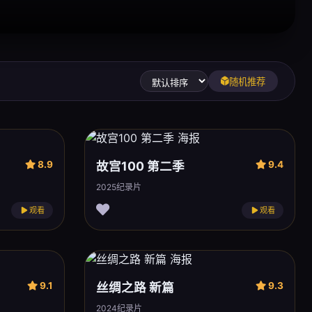
随机推荐
8.9
故宫100 第二季
9.4
2025
纪录片
观看
观看
9.1
丝绸之路 新篇
9.3
2024
纪录片