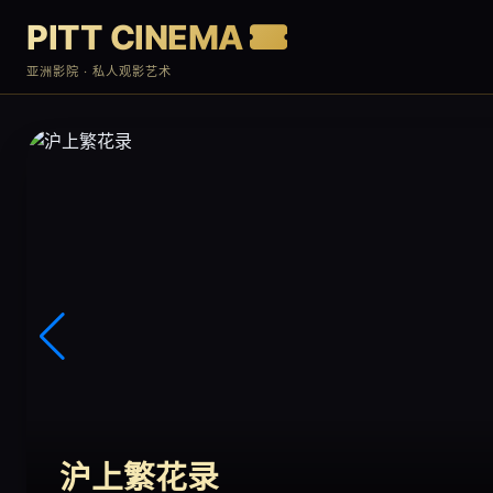
PITT CINEMA
亚洲影院 · 私人观影艺术
沪上繁花录